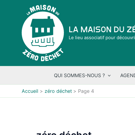
Aller
au
contenu
La Maison du 
Le lieu associatif pour découvr
QUI SOMMES-NOUS ?
AGEN
Accueil
zéro déchet
Page 4