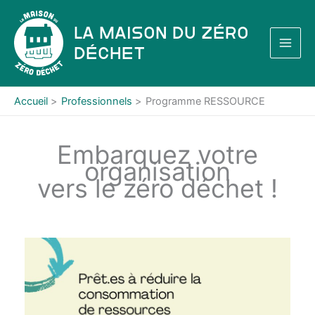
Aller
au
La Maison du Zéro
contenu
Déchet
Accueil
Professionnels
Programme RESSOURCE
Embarquez votre
organisation
vers le zéro déchet !