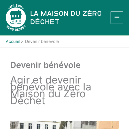
Aller
au
La Maison du Zéro
contenu
Déchet
Accueil
Devenir bénévole
Devenir bénévole
Agir et devenir
bénévole avec la
Maison du Zéro
Déchet