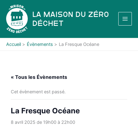
Aller
au
La Maison du Zéro
contenu
Déchet
Accueil
Évènements
La Fresque Océane
« Tous les Évènements
Cet évènement est passé.
La Fresque Océane
8 avril 2025 de 19h00
à
22h00