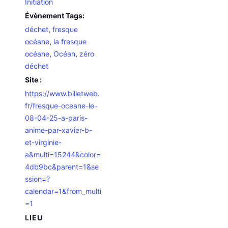
Initiation
Évènement Tags:
déchet
,
fresque
océane
,
la fresque
océane
,
Océan
,
zéro
déchet
Site :
https://www.billetweb.
fr/fresque-oceane-le-
08-04-25-a-paris-
anime-par-xavier-b-
et-virginie-
a&multi=15244&color=
4db9bc&parent=1&se
ssion=?
calendar=1&from_multi
=1
LIEU