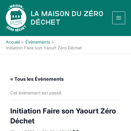
Aller
au
La Maison du Zéro
contenu
Déchet
Accueil
Évènements
Initiation Faire son Yaourt Zéro Déchet
« Tous les Évènements
Cet évènement est passé.
Initiation Faire son Yaourt Zéro
Déchet