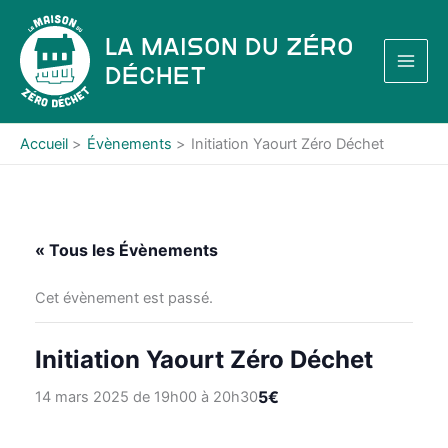
Aller
au
La Maison du Zéro
contenu
Déchet
Accueil
Évènements
Initiation Yaourt Zéro Déchet
« Tous les Évènements
Cet évènement est passé.
Initiation Yaourt Zéro Déchet
5€
14 mars 2025 de 19h00
à
20h30