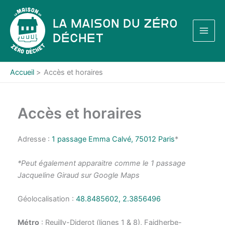
Aller
au
La Maison du Zéro
contenu
Déchet
Accueil
Accès et horaires
Accès et horaires
Adresse :
1 passage Emma Calvé, 75012 Paris
*
*Peut également apparaitre comme le 1 passage
Jacqueline Giraud sur Google Maps
Géolocalisation :
48.8485602, 2.3856496
Métro
: Reuilly-Diderot (lignes 1 & 8), Faidherbe-