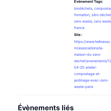
Évènement Tags:
biodéchets
,
composta
formation
,
zéro déchet
zero waste
,
zero wast
france
Site :
https://www.helloasso
m/associations/la-
maison-du-zero-
dechet/evenements/1
04-25-atelier-
compostage-et-
jardinage-avec-zero-
waste-paris
Évènements liés