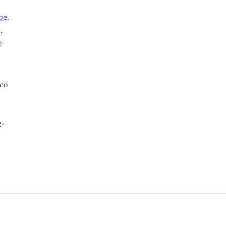
ge
,
,
e
.co
2-