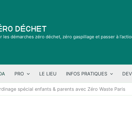
Zéro Déchet
ir les démarches zéro déchet, zéro gaspillage et passer à l’acti
DA
PRO
LE LIEU
INFOS PRATIQUES
DEV
rdinage spécial enfants & parents avec Zéro Waste Paris