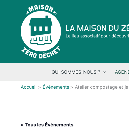
Aller
au
contenu
La Maison du 
Le lieu associatif pour découvr
QUI SOMMES-NOUS ?
AGEN
Accueil
Évènements
Atelier compostage et ja
« Tous les Évènements