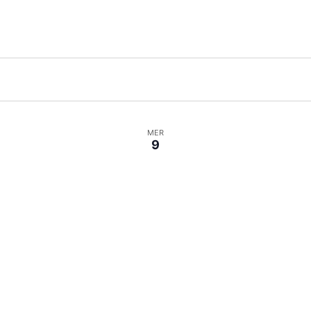
MER
9