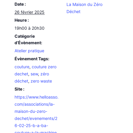
Date :
La Maison du Zéro
Déchet
26 février 2025
Heure :
19h00 à 20h30
Catégorie
d’Évènement:
Atelier pratique
Évènement Tags:
couture
,
couture zero
dechet
,
sew
,
zéro
déchet
,
zero waste
Site :
https://www.helloasso.
com/associations/la-
maison-du-zero-
dechet/evenements/2
6-02-25-b-a-ba-
couture-a-la-machine