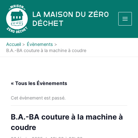
Aller
au
La Maison du Zéro
contenu
Déchet
Accueil
Évènements
B.A.-BA couture à la machine à coudre
« Tous les Évènements
Cet évènement est passé.
B.A.-BA couture à la machine à
coudre