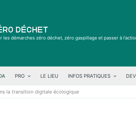
Zéro Déchet
ir les démarches zéro déchet, zéro gaspillage et passer à l’acti
DA
PRO
LE LIEU
INFOS PRATIQUES
DEV
ons la transition digitale écologique