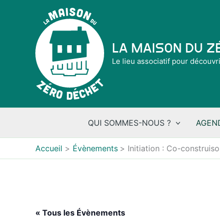
Aller
au
contenu
La Maison du 
Le lieu associatif pour découvr
QUI SOMMES-NOUS ?
AGEN
Accueil
Évènements
Initiation : Co-construis
« Tous les Évènements