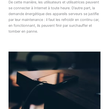
De cette manière, les utilisateurs et utilisatrices peuvent
se connecter à Internet à toute heure. D’autre part, la
demande énergétique des appareils serveurs se justifie
par leur maintenance : il faut les refroidir en continu car,
en fonctionnant, ils peuvent finir par surchauffer et
tomber en panne.