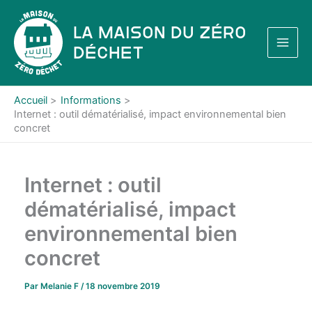
Aller
au
La Maison du Zéro
contenu
Déchet
Accueil
Informations
Internet : outil dématérialisé, impact environnemental bien
concret
Internet : outil
dématérialisé, impact
environnemental bien
concret
Par
Melanie F
/
18 novembre 2019