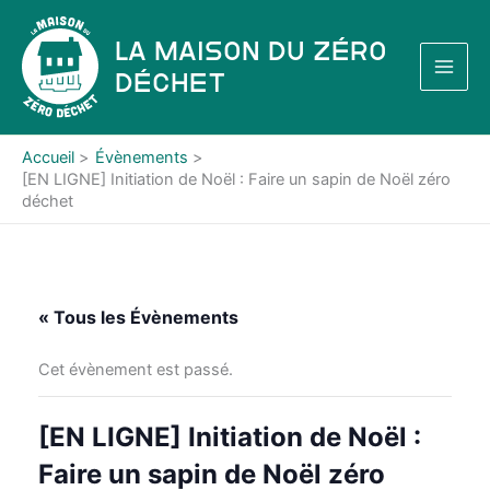
Aller
au
La Maison du Zéro
contenu
Déchet
Accueil
Évènements
[EN LIGNE] Initiation de Noël : Faire un sapin de Noël zéro
déchet
« Tous les Évènements
Cet évènement est passé.
[EN LIGNE] Initiation de Noël :
Faire un sapin de Noël zéro