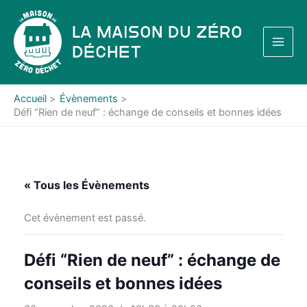
Aller
au
La Maison du Zéro
contenu
Déchet
Accueil
Évènements
Défi “Rien de neuf” : échange de conseils et bonnes idées
« Tous les Évènements
Cet évènement est passé.
Défi “Rien de neuf” : échange de
conseils et bonnes idées