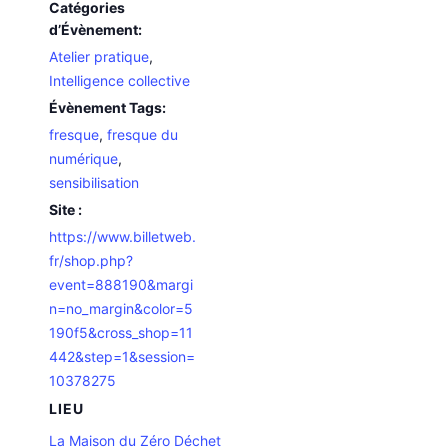
Catégories
d’Évènement:
Atelier pratique
,
Intelligence collective
Évènement Tags:
fresque
,
fresque du
numérique
,
sensibilisation
Site :
https://www.billetweb.
fr/shop.php?
event=888190&margi
n=no_margin&color=5
190f5&cross_shop=11
442&step=1&session=
10378275
LIEU
La Maison du Zéro Déchet