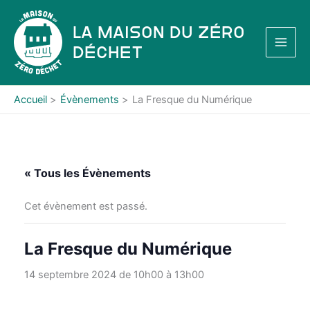
Aller
au
La Maison du Zéro
contenu
Déchet
Accueil
Évènements
La Fresque du Numérique
« Tous les Évènements
Cet évènement est passé.
La Fresque du Numérique
14 septembre 2024 de 10h00
à
13h00