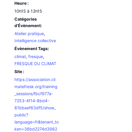
Heure :
10h15 à 13h15
Catégories
d’Évènement:
Atelier pratique
,
Intelligence collective
Évènement Tags:
climat
,
fresque
,
FRESQUE DU CLIMAT
Site :
https://association.cli
matefresk.org/training
_sessions/fbcf977a-
7253-4f14-8bd4-
81bbaef63df5/show_
public?
language=fr&tenant_to
ken=36bd2274d3982