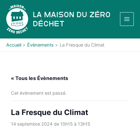
Aller
au
La Maison du Zéro
contenu
Déchet
Accueil
Évènements
La Fresque du Climat
« Tous les Évènements
Cet évènement est passé.
La Fresque du Climat
14 septembre 2024 de 10h15
à
13h15