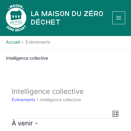
Aller
au
La Maison du Zéro
contenu
Déchet
Accueil
Évènements
Intelligence collective
Intelligence collective
Évènements
Intelligence collective
N
N
L
a
a
i
Évènements
À venir
s
v
v
S