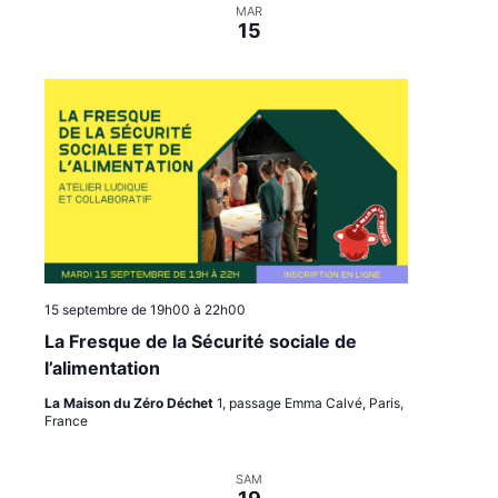
MAR
i
e
15
o
n
n
t
s
15 septembre de 19h00
à
22h00
La Fresque de la Sécurité sociale de
l’alimentation
La Maison du Zéro Déchet
1, passage Emma Calvé, Paris,
France
SAM