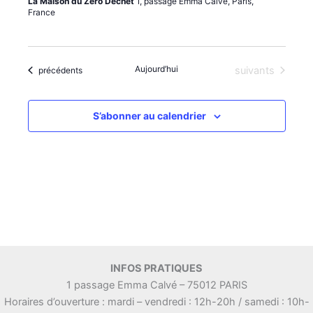
La Maison du Zéro Déchet
1, passage Emma Calvé, Paris,
France
Aujourd’hui
Évènements
Évènements
suivants
précédents
S’abonner au calendrier
INFOS PRATIQUES
1 passage Emma Calvé – 75012 PARIS
Horaires d’ouverture : mardi – vendredi : 12h-20h / samedi : 10h-