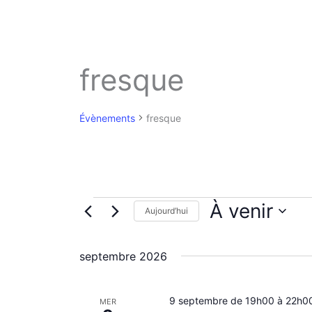
fresque
Évènements
fresque
Évènements
À venir
Aujourd’hui
S
é
septembre 2026
l
e
c
9 septembre de 19h00
t
à
22h0
MER