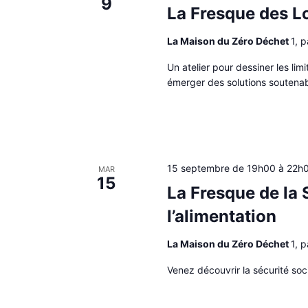
9
i
La Fresque des L
o
n
La Maison du Zéro Déchet
1, 
n
e
Un atelier pour dessiner les li
z
émerger des solutions soutenab
u
n
e
d
a
t
e
15 septembre de 19h00
à
22h
MAR
15
.
La Fresque de la 
l’alimentation
La Maison du Zéro Déchet
1, 
Venez découvrir la sécurité soci