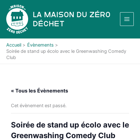
Aller
au
La Maison du Zéro
contenu
Déchet
Accueil
Évènements
Soirée de stand up écolo avec le Greenwashing Comedy
Club
« Tous les Évènements
Cet évènement est passé.
Soirée de stand up écolo avec le
Greenwashing Comedy Club