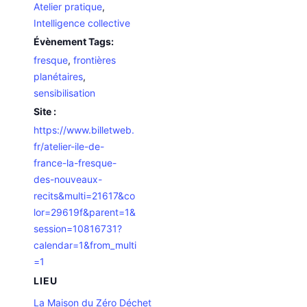
Atelier pratique
,
Intelligence collective
Évènement Tags:
fresque
,
frontières
planétaires
,
sensibilisation
Site :
https://www.billetweb.
fr/atelier-ile-de-
france-la-fresque-
des-nouveaux-
recits&multi=21617&co
lor=29619f&parent=1&
session=10816731?
calendar=1&from_multi
=1
LIEU
La Maison du Zéro Déchet