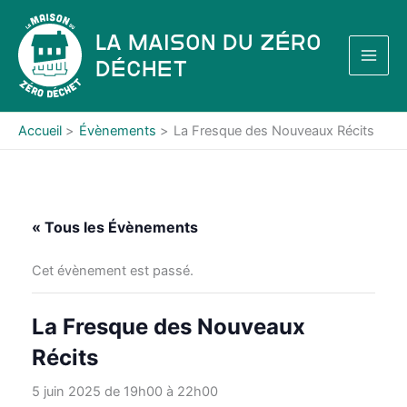
Aller
au
La Maison du Zéro
contenu
Déchet
Accueil
Évènements
La Fresque des Nouveaux Récits
« Tous les Évènements
Cet évènement est passé.
La Fresque des Nouveaux
Récits
5 juin 2025 de 19h00
à
22h00