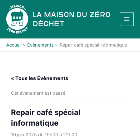
Aller
au
La Maison du Zéro
contenu
Déchet
Accueil
Évènements
Repair café spécial informatique
« Tous les Évènements
Cet évènement est passé.
Repair café spécial
informatique
10 juin 2025 de 19h00
à
22h00