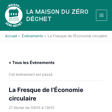
Aller
au
La Maison du Zéro
contenu
Déchet
Accueil
Évènements
La Fresque de l’Économie circulaire
« Tous les Évènements
Cet évènement est passé.
La Fresque de l’Économie
circulaire
21 février de 10h15
à
13h15