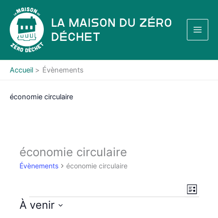
Aller
au
La Maison du Zéro
contenu
Déchet
Accueil
Évènements
économie circulaire
économie circulaire
Évènements
économie circulaire
N
N
L
a
a
i
Évènements
À venir
s
v
v
S