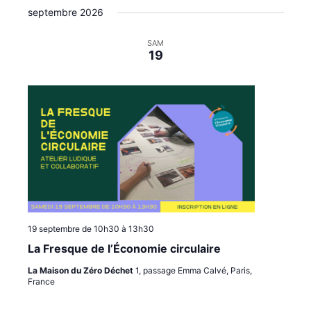
t
i
i
septembre 2026
é
e
g
g
l
a
a
e
SAM
19
c
t
t
t
i
i
i
o
o
o
n
n
n
p
d
n
e
a
e
z
r
v
u
c
u
n
o
e
e
n
s
d
a
s
É
19 septembre de 10h30
à
13h30
t
u
v
La Fresque de l’Économie circulaire
e
l
è
.
La Maison du Zéro Déchet
1, passage Emma Calvé, Paris,
t
n
France
a
e
t
m