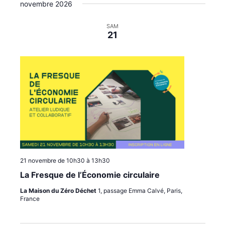
novembre 2026
i
e
o
n
SAM
n
t
21
s
21 novembre de 10h30
à
13h30
La Fresque de l’Économie circulaire
La Maison du Zéro Déchet
1, passage Emma Calvé, Paris,
France