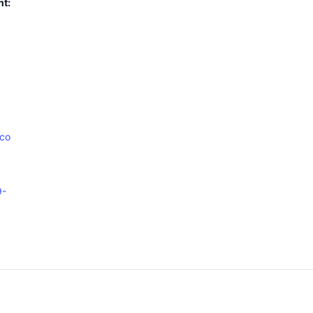
nt:
.co
9-