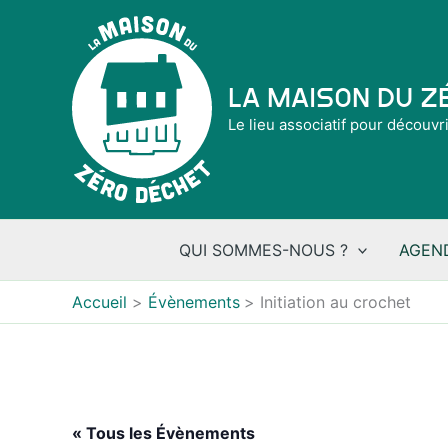
Aller
au
contenu
La Maison du 
Le lieu associatif pour découvr
QUI SOMMES-NOUS ?
AGEN
Accueil
Évènements
Initiation au crochet
« Tous les Évènements