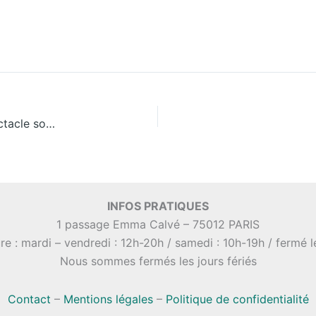
Spectacle-apéro : « Liberté égalité, etc », un spectacle soutenu par les DONUTistes !
INFOS PRATIQUES
1 passage Emma Calvé – 75012 PARIS
re : mardi – vendredi : 12h-20h / samedi : 10h-19h / fermé 
Nous sommes fermés les jours fériés
Contact
–
Mentions légales
–
Politique de confidentialité