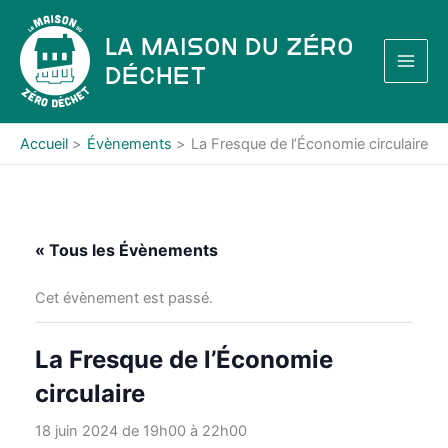
Aller
au
La Maison du Zéro
contenu
Déchet
Accueil
Évènements
La Fresque de l’Économie circulaire
« Tous les Évènements
Cet évènement est passé.
La Fresque de l’Économie
circulaire
18 juin 2024 de 19h00
à
22h00