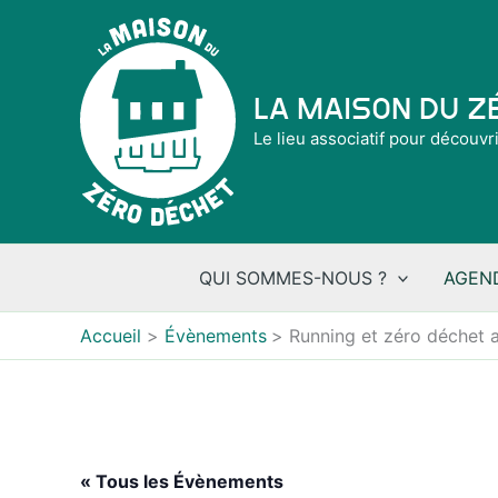
Aller
au
contenu
La Maison du 
Le lieu associatif pour découvr
QUI SOMMES-NOUS ?
AGEN
Accueil
Évènements
Running et zéro déchet 
« Tous les Évènements