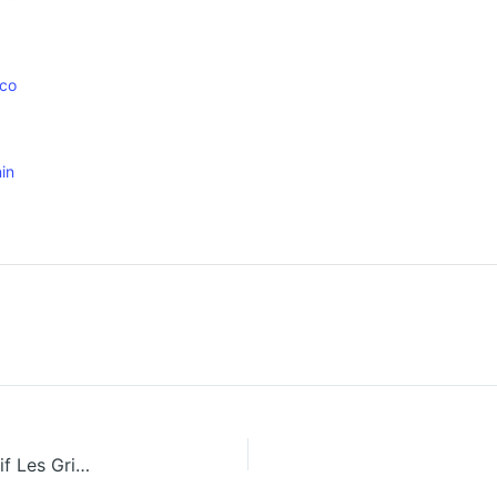
.co
in
Spectacle artistique « Plantons Nous » du collectif Les Grimpantes, sur les rapports entre humains et non humains