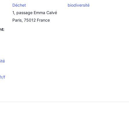
Déchet
biodiversité
1, passage Emma Calvé
Paris
,
75012
France
nt:
ité
r/f