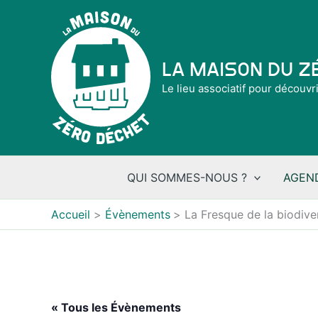
Aller
au
contenu
La Maison du 
Le lieu associatif pour découvr
QUI SOMMES-NOUS ?
AGEN
Accueil
Évènements
La Fresque de la biodive
« Tous les Évènements