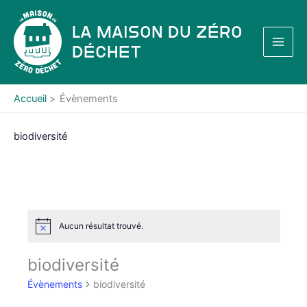
Aller
au
La Maison du Zéro
contenu
Déchet
Accueil
Évènements
biodiversité
Aucun résultat trouvé.
N
o
t
biodiversité
i
c
Évènements
biodiversité
e