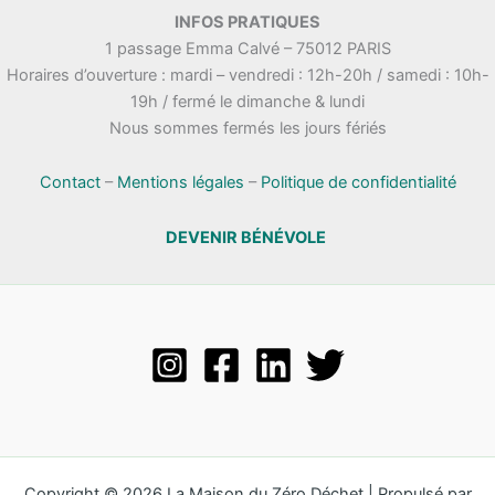
.
INFOS PRATIQUES
t
n
1 passage Emma Calvé – 75012 PARIS
a
e
Horaires d’ouverture : mardi – vendredi : 12h-20h / samedi : 10h-
t
m
19h / fermé le dimanche & lundi
i
e
Nous sommes fermés les jours fériés
o
n
n
t
s
Contact
–
Mentions légales
–
Politique de confidentialité
DEVENIR BÉNÉVOLE
Copyright © 2026 La Maison du Zéro Déchet | Propulsé par