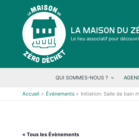
Aller
au
contenu
La Maison du 
Le lieu associatif pour découvr
QUI SOMMES-NOUS ?
AGEN
Accueil
Évènements
Initiation: Salle de bain 
« Tous les Évènements