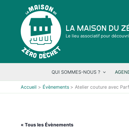
Aller
au
contenu
La Maison du 
Le lieu associatif pour découvr
QUI SOMMES-NOUS ?
AGEN
Accueil
Évènements
Atelier couture avec Par
« Tous les Évènements