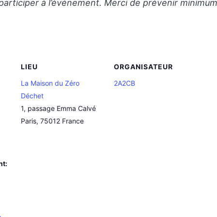
ticiper à l’événement. Merci de prévenir minimum 4
LIEU
ORGANISATEUR
La Maison du Zéro
2A2CB
Déchet
1, passage Emma Calvé
Paris
,
75012
France
nt:
,
o