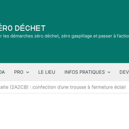
Zéro Déchet
ir les démarches zéro déchet, zéro gaspillage et passer à l’acti
DA
PRO
LE LIEU
INFOS PRATIQUES
DEV
faite (2A2CB) : confection d’une trousse à fermeture éclair