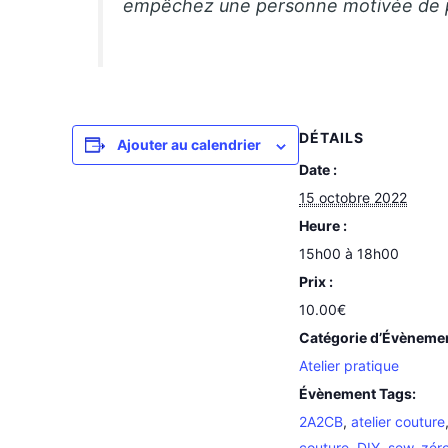
empêchez une personne motivée de par
DÉTAILS
Ajouter au calendrier
Date :
15 octobre 2022
Heure :
15h00 à 18h00
Prix :
10.00€
Catégorie d’Évèneme
Atelier pratique
Évènement Tags:
2A2CB
,
atelier couture
couture
,
DIY
,
sew
,
zér