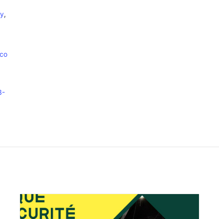
iy
,
.co
3-