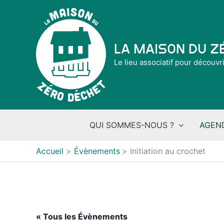
Aller
au
contenu
La Maison du 
Le lieu associatif pour découvr
QUI SOMMES-NOUS ?
AGEN
Accueil
Évènements
Initiation au crochet
« Tous les Évènements