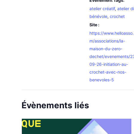
Évènement Tags:
atelier créatif
,
atelier d
bénévole
,
crochet
Site :
https://www.helloasso
m/associations/la-
maison-du-zero-
dechet/evenements/2
09-26-initiation-au-
crochet-avec-nos-
benevoles-5
Évènements liés