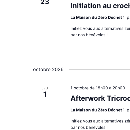
23
i
Initiation au croc
o
n
La Maison du Zéro Déchet
1, 
n
e
Initiez vous aux alternatives z
z
par nos bénévoles !
u
n
e
d
a
t
octobre 2026
e
.
1 octobre de 18h00
à
20h00
JEU
1
Afterwork Tricro
La Maison du Zéro Déchet
1, 
Initiez vous aux alternatives z
par nos bénévoles !