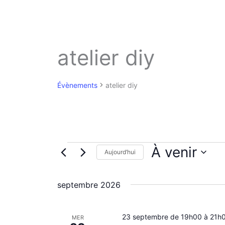
atelier diy
Évènements
atelier diy
Évènements
À venir
Aujourd’hui
S
é
septembre 2026
l
e
c
23 septembre de 19h00
t
à
21h
MER