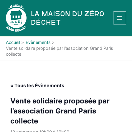
Aller
au
La Maison du Zéro
contenu
Déchet
Accueil
Évènements
Vente solidaire proposée par l’association Grand Paris
collecte
« Tous les Évènements
Vente solidaire proposée par
l’association Grand Paris
collecte
10 octobre de 10h00
à
19h00