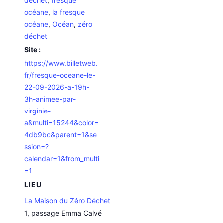
déchet
,
fresque
océane
,
la fresque
océane
,
Océan
,
zéro
déchet
Site :
https://www.billetweb.
fr/fresque-oceane-le-
22-09-2026-a-19h-
3h-animee-par-
virginie-
a&multi=15244&color=
4db9bc&parent=1&se
ssion=?
calendar=1&from_multi
=1
LIEU
La Maison du Zéro Déchet
1, passage Emma Calvé