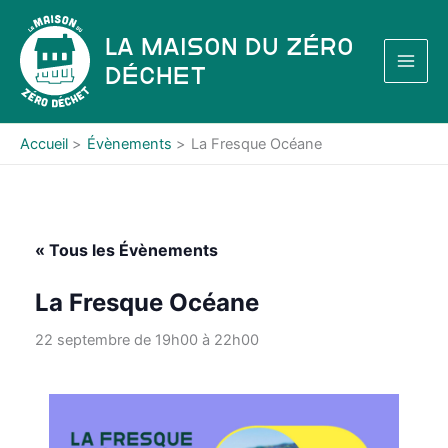
Aller
au
La Maison du Zéro
contenu
Déchet
Accueil
Évènements
La Fresque Océane
« Tous les Évènements
La Fresque Océane
22 septembre de 19h00
à
22h00