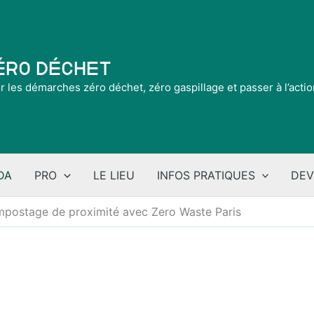
Zéro Déchet
ir les démarches zéro déchet, zéro gaspillage et passer à l’acti
DA
PRO
LE LIEU
INFOS PRATIQUES
DEV
ompostage de proximité avec Zero Waste Paris