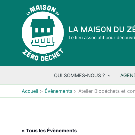
Aller
au
contenu
La Maison du 
Le lieu associatif pour découvr
QUI SOMMES-NOUS ?
AGEN
Accueil
Évènements
Atelier Biodéchets et c
« Tous les Évènements