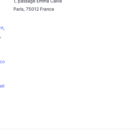
1, passage Emma Calvé
Paris
,
75012
France
nt
,
,
.co
li