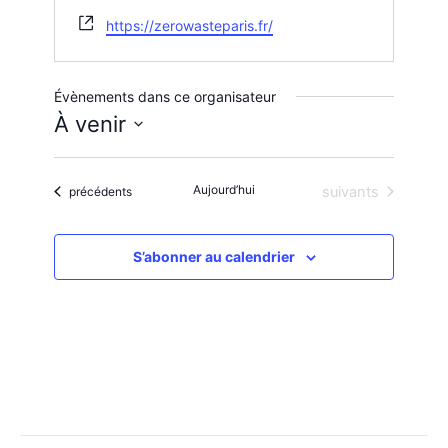
S
https://zerowasteparis.fr/
i
t
e
Évènements dans ce organisateur
w
À venir
e
S
b
é
l
Aujourd’hui
Évènements
Évènements
suivants
précédents
e
c
t
S’abonner au calendrier
i
o
n
n
e
z
u
n
e