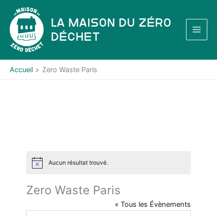
Aller
au
La Maison du Zéro
contenu
Déchet
Accueil
Zero Waste Paris
Aucun résultat trouvé.
N
o
t
Zero Waste Paris
i
c
« Tous les Évènements
e