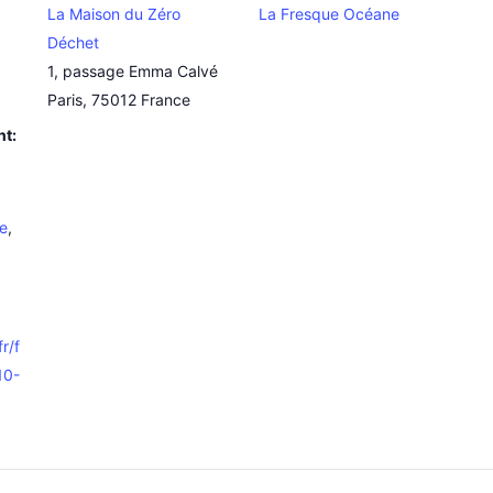
La Maison du Zéro
La Fresque Océane
Déchet
1, passage Emma Calvé
Paris
,
75012
France
nt:
e
,
r/f
10-