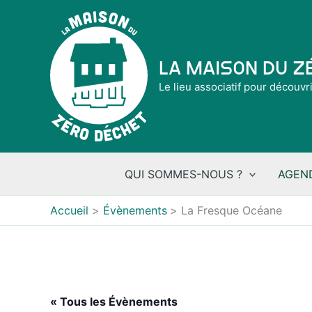
Aller
au
contenu
La Maison du 
Le lieu associatif pour découvr
QUI SOMMES-NOUS ?
AGEN
Accueil
Évènements
La Fresque Océane
« Tous les Évènements