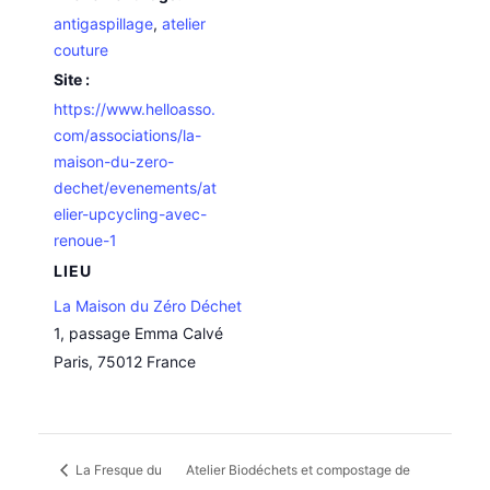
antigaspillage
,
atelier
couture
Site :
https://www.helloasso.
com/associations/la-
maison-du-zero-
dechet/evenements/at
elier-upcycling-avec-
renoue-1
LIEU
La Maison du Zéro Déchet
1, passage Emma Calvé
Paris
,
75012
France
La Fresque du
Atelier Biodéchets et compostage de