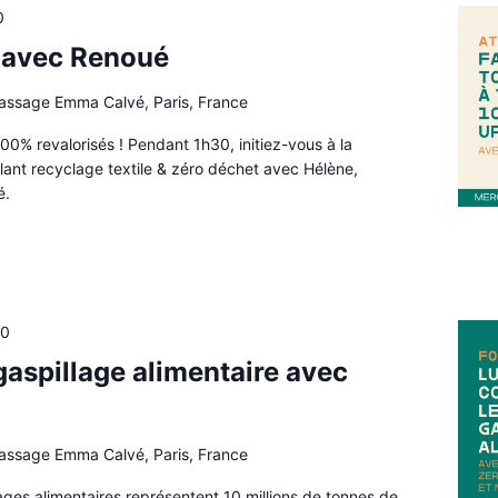
0
g avec Renoué
passage Emma Calvé, Paris, France
100% revalorisés ! Pendant 1h30, initiez-vous à la
ant recyclage textile & zéro déchet avec Hélène,
é.
00
gaspillage alimentaire avec
passage Emma Calvé, Paris, France
lages alimentaires représentent 10 millions de tonnes de