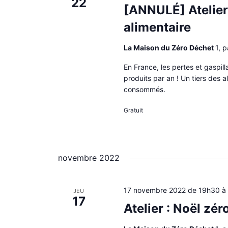
22
i
[ANNULÉ] Atelier 
o
n
alimentaire
n
e
La Maison du Zéro Déchet
1, 
z
u
En France, les pertes et gaspil
n
produits par an ! Un tiers des 
e
consommés.
d
a
Gratuit
t
e
.
novembre 2022
17 novembre 2022 de 19h30
JEU
17
Atelier : Noël zé