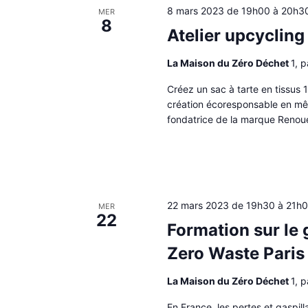
8 mars 2023 de 19h00
à
20h3
MER
8
Atelier upcyclin
La Maison du Zéro Déchet
1, 
Créez un sac à tarte en tissus 
création écoresponsable en mêl
fondatrice de la marque Renou
22 mars 2023 de 19h30
à
21h
MER
22
Formation sur le 
Zero Waste Paris
La Maison du Zéro Déchet
1, 
En France, les pertes et gaspil