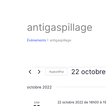
antigaspillage
Évènements
antigaspillage
Évènements
22 octobr
Aujourd’hui
S
é
octobre 2022
l
e
c
22 octobre 2022 de 18h00
t
à
1
SAM