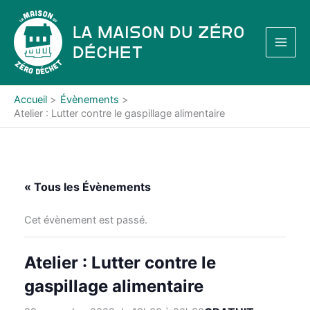
Aller
au
La Maison du Zéro
contenu
Déchet
Accueil
Évènements
Atelier : Lutter contre le gaspillage alimentaire
« Tous les Évènements
Cet évènement est passé.
Atelier : Lutter contre le
gaspillage alimentaire