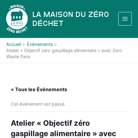
Aller
au
La Maison du Zéro
contenu
Déchet
Accueil
Évènements
Atelier « Objectif zéro gaspillage alimentaire » avec Zero
Waste Paris
« Tous les Évènements
Cet évènement est passé.
Atelier « Objectif zéro
gaspillage alimentaire » avec