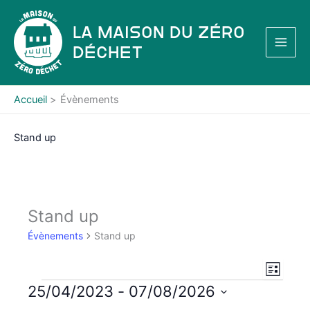
Aller
au
La Maison du Zéro
contenu
Déchet
Accueil
Évènements
Stand up
Stand up
Évènements
Stand up
N
N
L
a
a
i
Évènements
25/04/2023
 - 
07/08/2026
s
v
v
S