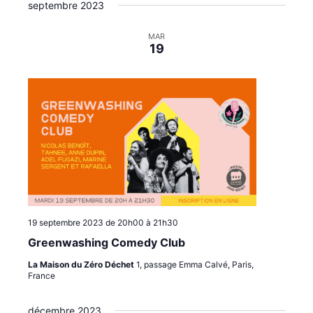
septembre 2023
i
e
o
n
MAR
n
t
19
s
19 septembre 2023 de 20h00
à
21h30
Greenwashing Comedy Club
La Maison du Zéro Déchet
1, passage Emma Calvé, Paris,
France
décembre 2023