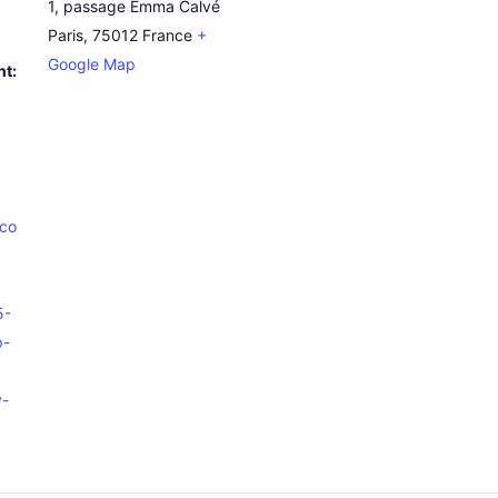
1, passage Emma Calvé
Paris
,
75012
France
+
Google Map
nt:
.co
5-
p-
y-