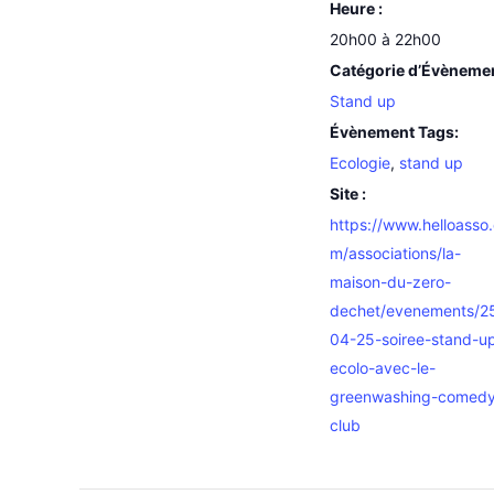
Heure :
20h00 à 22h00
Catégorie d’Évèneme
Stand up
Évènement Tags:
Ecologie
,
stand up
Site :
https://www.helloasso
m/associations/la-
maison-du-zero-
dechet/evenements/2
04-25-soiree-stand-u
ecolo-avec-le-
greenwashing-comed
club