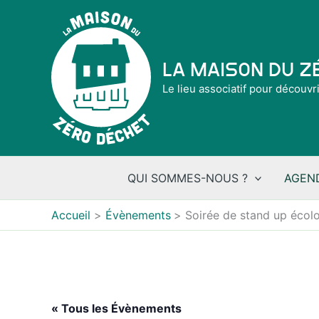
Aller
au
contenu
La Maison du 
Le lieu associatif pour découvr
QUI SOMMES-NOUS ?
AGEN
Accueil
Évènements
Soirée de stand up éco
« Tous les Évènements