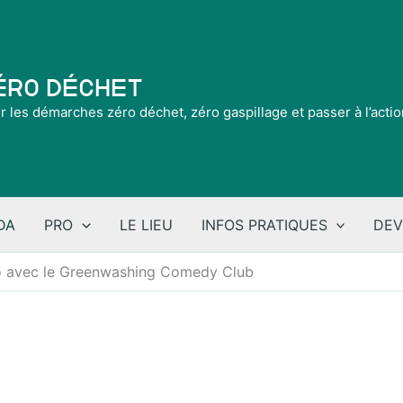
Zéro Déchet
ir les démarches zéro déchet, zéro gaspillage et passer à l’acti
DA
PRO
LE LIEU
INFOS PRATIQUES
DEV
lo avec le Greenwashing Comedy Club