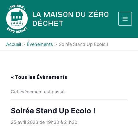
Aller
au
La Maison du Zéro
contenu
Déchet
Accueil
Évènements
Soirée Stand Up Ecolo !
« Tous les Évènements
Cet évènement est passé.
Soirée Stand Up Ecolo !
25 avril 2023 de 19h30
à
21h30