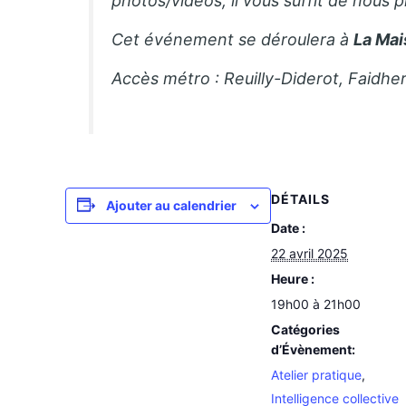
photos/vidéos, il vous suffit de nous p
Cet événement se déroulera à
La Mai
Accès métro : Reuilly-Diderot, Faidhe
DÉTAILS
Ajouter au calendrier
Date :
22 avril 2025
Heure :
19h00 à 21h00
Catégories
d’Évènement:
Atelier pratique
,
Intelligence collective