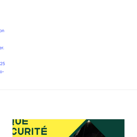
ion
er.
025
o-