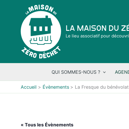
Aller
au
contenu
La Maison du 
Le lieu associatif pour découvr
QUI SOMMES-NOUS ?
AGEN
Accueil
Évènements
La Fresque du bénévolat
« Tous les Évènements