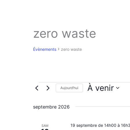
zero waste
Évènements
zero waste
Évènements
À venir
Aujourd’hui
S
é
septembre 2026
l
e
c
19 septembre de 14h00
t
à
16h
SAM