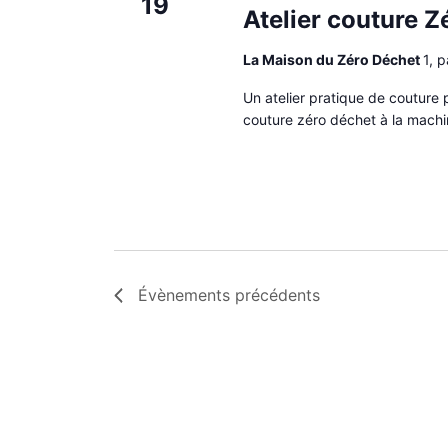
19
i
Atelier couture 
o
n
La Maison du Zéro Déchet
1, 
n
e
Un atelier pratique de couture 
z
couture zéro déchet à la machi
u
n
e
d
a
t
e
.
Évènements
précédents