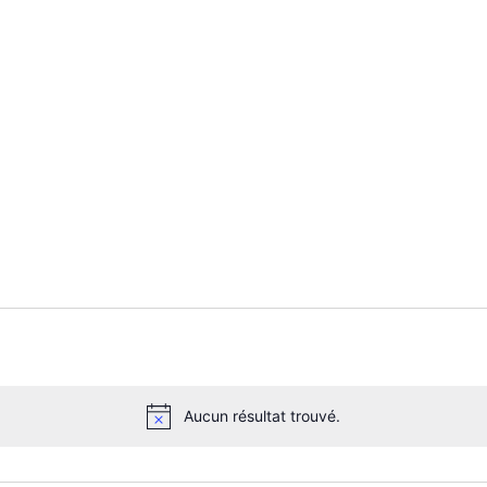
Aucun résultat trouvé.
N
o
t