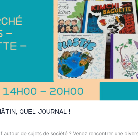
âtin, quel journal !
f autour de sujets de société ? Venez rencontrer une divers