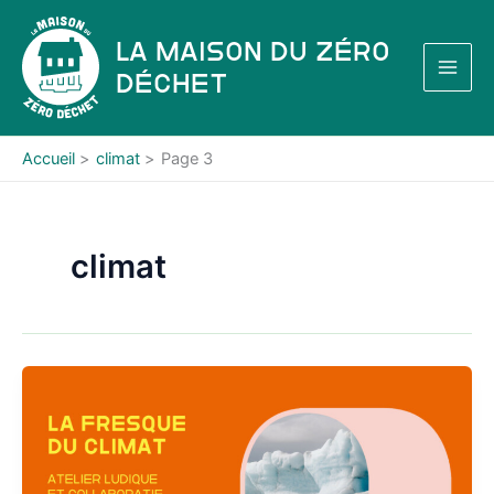
Aller
au
La Maison du Zéro
contenu
Déchet
Accueil
climat
Page 3
climat