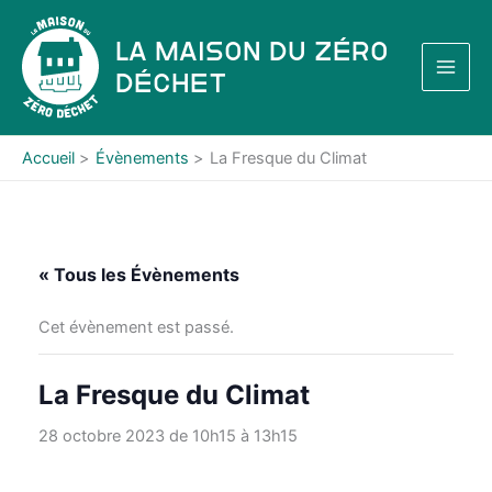
Aller
au
La Maison du Zéro
contenu
Déchet
Accueil
Évènements
La Fresque du Climat
« Tous les Évènements
Cet évènement est passé.
La Fresque du Climat
28 octobre 2023 de 10h15
à
13h15