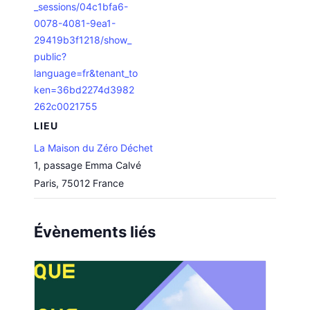
_sessions/04c1bfa6-
0078-4081-9ea1-
29419b3f1218/show_
public?
language=fr&tenant_to
ken=36bd2274d3982
262c0021755
LIEU
La Maison du Zéro Déchet
1, passage Emma Calvé
Paris
,
75012
France
Évènements liés